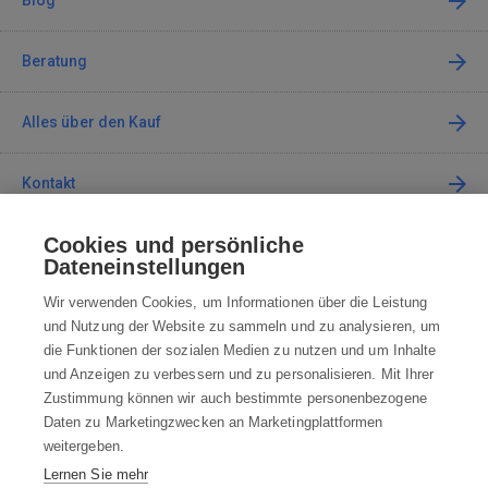
Blog
Beratung
Alles über den Kauf
Kontakt
Cookies und persönliche
Kontaktieren Sie uns
Dateneinstellungen
info@robotworld.de
Wir verwenden Cookies, um Informationen über die Leistung
und Nutzung der Website zu sammeln und zu analysieren, um
+49 25 197 159 962
Mo-Fr 8:00—16:00 Uhr
die Funktionen der sozialen Medien zu nutzen und um Inhalte
und Anzeigen zu verbessern und zu personalisieren. Mit Ihrer
ALLE KONTAKTE
Zustimmung können wir auch bestimmte personenbezogene
Daten zu Marketingzwecken an Marketingplattformen
AGB
weitergeben.
Lernen Sie mehr
WIDERRUFSBELEHRUNG