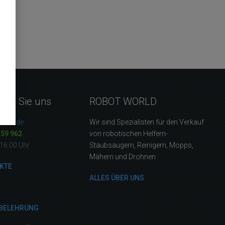
eren Sie uns
ROBOT WORLD
orld.de
Wir sind Spezialisten für den Verkauf
159 962
von robotischen Helfern-
16:00 Uhr
Staubsaugern, Reinigern, Mopps,
Mähern und Drohnen
KTE
ALLES ÜBER UNS
BELEHRUNG