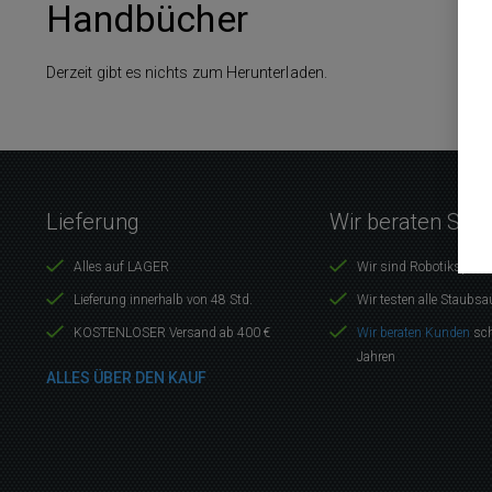
Handbücher
Derzeit gibt es nichts zum Herunterladen.
Lieferung
Wir beraten Sie 
Alles auf LAGER
Wir sind Robotikspezia
Lieferung innerhalb von 48 Std.
Wir testen alle Staubsa
KOSTENLOSER Versand ab 400 €
Wir beraten Kunden
sch
Jahren
ALLES ÜBER DEN KAUF