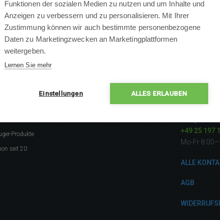
Funktionen der sozialen Medien zu nutzen und um Inhalte und
Anzeigen zu verbessern und zu personalisieren. Mit Ihrer
Zustimmung können wir auch bestimmte personenbezogene
Daten zu Marketingzwecken an Marketingplattformen
weitergeben.
Lernen Sie mehr
Einstellungen
ALLES ERLAUBEN
gerne
Kontakti
info@robotw
listen
+49 25 197 
uger-Produkte
Mo-Fr 8:00—
on seit 20
ALLE KONTA
AGB
WIDERRUFS