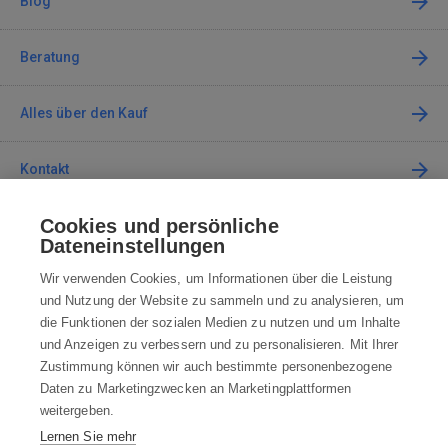
Blog
Beratung
Alles über den Kauf
Kontakt
Cookies und persönliche
Kontaktieren Sie uns
Dateneinstellungen
info@robotworld.de
Wir verwenden Cookies, um Informationen über die Leistung
und Nutzung der Website zu sammeln und zu analysieren, um
+49 25 197 159 962
Mo-Fr 8:00—16:00 Uhr
die Funktionen der sozialen Medien zu nutzen und um Inhalte
und Anzeigen zu verbessern und zu personalisieren. Mit Ihrer
ALLE KONTAKTE
Zustimmung können wir auch bestimmte personenbezogene
Daten zu Marketingzwecken an Marketingplattformen
AGB
weitergeben.
Lernen Sie mehr
WIDERRUFSBELEHRUNG