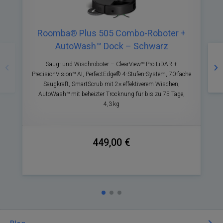
Roomba® Plus 505 Combo-Roboter +
AutoWash™ Dock – Schwarz
Zurück
Nä
Saug- und Wischroboter – ClearView™ Pro LiDAR +
PrecisionVision™ AI, PerfectEdge® 4-Stufen-System, 70-fache
P
Saugkraft, SmartScrub mit 2× effektiverem Wischen,
AutoWash™ mit beheizter Trocknung für bis zu 75 Tage,
4,3 kg
449,00 €