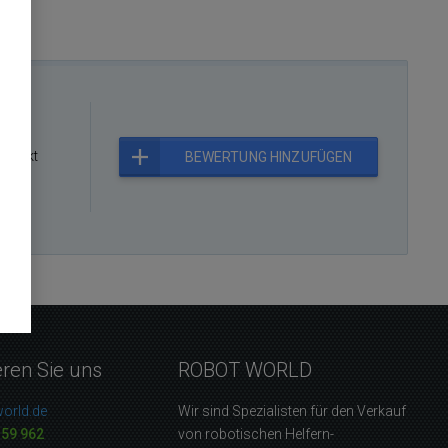
rodukt
BEWERTUNG HINZUFÜGEN
eren Sie uns
ROBOT WORLD
orld.de
Wir sind Spezialisten für den Verkauf
159 962
von robotischen Helfern-