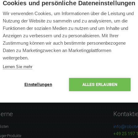
Cookies und persönliche Dateneinstellungen
Wir verwenden Cookies, um Informationen über die Leistung und
Nutzung der Website zu sammeln und zu analysieren, um die
Funktionen der sozialen Medien zu nutzen und um Inhalte und
×
Anzeigen zu verbessern und zu personalisieren. Mit Ihrer
×
Zustimmung können wir auch bestimmte personenbezogene
×
0 % Leute empfehlen das P
Daten zu Marketingzwecken an Marketingplattformen
×
weitergeben.
×
Lernen Sie mehr
Einstellungen
ALLES ERLAUBEN
gerne
Kontakti
info@robotw
listen
+49 25 197 
uger-Produkte