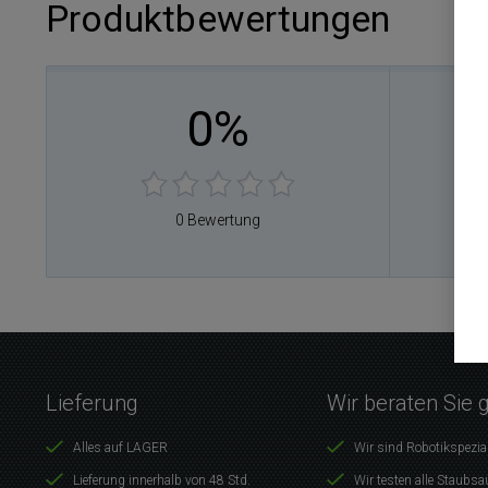
Produktbewertungen
0%
0
0
0
0
0 Bewertung
0
Lieferung
Wir beraten Sie 
Alles auf LAGER
Wir sind Robotikspezia
Lieferung innerhalb von 48 Std.
Wir testen alle Staubsa