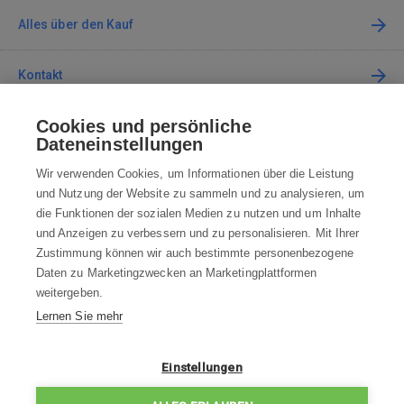
Alles über den Kauf
Kontakt
Cookies und persönliche
Kontaktieren Sie uns
Dateneinstellungen
info@robotworld.de
Wir verwenden Cookies, um Informationen über die Leistung
und Nutzung der Website zu sammeln und zu analysieren, um
+49 25 197 159 962
Mo-Fr 8:00—16:00 Uhr
die Funktionen der sozialen Medien zu nutzen und um Inhalte
und Anzeigen zu verbessern und zu personalisieren. Mit Ihrer
ALLE KONTAKTE
Zustimmung können wir auch bestimmte personenbezogene
Daten zu Marketingzwecken an Marketingplattformen
AGB
weitergeben.
Lernen Sie mehr
WIDERRUFSBELEHRUNG
DATENSCHUTZERKLÄRUNG
Einstellungen