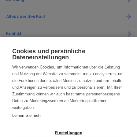
Alles über den Kauf
Kontakt
Cookies und persönliche
Kontaktieren Sie uns
Dateneinstellungen
info@robotworld.de
Wir verwenden Cookies, um Informationen über die Leistung
und Nutzung der Website zu sammeln und zu analysieren, um
+49 25 197 159 962
Mo-Fr 8:00—16:00 Uhr
die Funktionen der sozialen Medien zu nutzen und um Inhalte
und Anzeigen zu verbessern und zu personalisieren. Mit Ihrer
ALLE KONTAKTE
Zustimmung können wir auch bestimmte personenbezogene
Daten zu Marketingzwecken an Marketingplattformen
AGB
weitergeben.
Lernen Sie mehr
WIDERRUFSBELEHRUNG
DATENSCHUTZERKLÄRUNG
Einstellungen