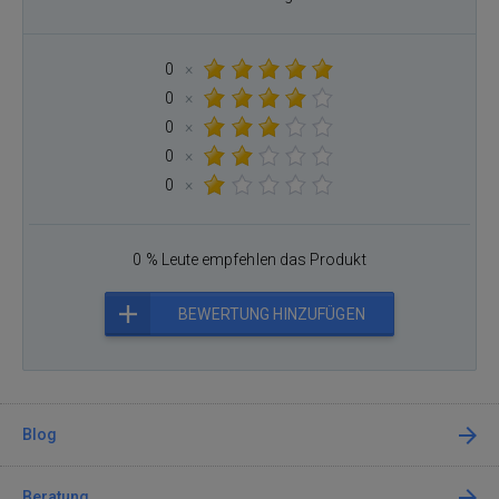
0
×
0
×
0
×
0
×
0
×
0 % Leute empfehlen das Produkt
BEWERTUNG HINZUFÜGEN
Blog
Beratung