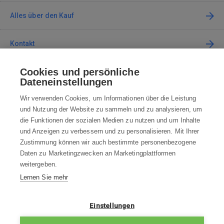
Alles über den Kauf
Kontakt
Cookies und persönliche
Kontaktieren Sie uns
Dateneinstellungen
info@robotworld.de
Wir verwenden Cookies, um Informationen über die Leistung
und Nutzung der Website zu sammeln und zu analysieren, um
+49 25 197 159 962
Mo-Fr 8:00—16:00 Uhr
die Funktionen der sozialen Medien zu nutzen und um Inhalte
und Anzeigen zu verbessern und zu personalisieren. Mit Ihrer
ALLE KONTAKTE
Zustimmung können wir auch bestimmte personenbezogene
Daten zu Marketingzwecken an Marketingplattformen
AGB
weitergeben.
Lernen Sie mehr
WIDERRUFSBELEHRUNG
DATENSCHUTZERKLÄRUNG
Einstellungen