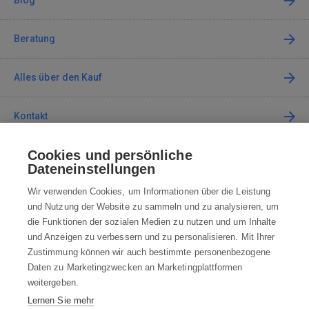
Blog
Beratung
Alles über den Kauf
Kontakt
Cookies und persönliche
Kontaktieren Sie uns
Dateneinstellungen
info@robotworld.de
Wir verwenden Cookies, um Informationen über die Leistung
und Nutzung der Website zu sammeln und zu analysieren, um
+49 25 197 159 962
Mo-Fr 8:00—16:00 Uhr
die Funktionen der sozialen Medien zu nutzen und um Inhalte
und Anzeigen zu verbessern und zu personalisieren. Mit Ihrer
ALLE KONTAKTE
Zustimmung können wir auch bestimmte personenbezogene
Daten zu Marketingzwecken an Marketingplattformen
AGB
weitergeben.
Lernen Sie mehr
WIDERRUFSBELEHRUNG