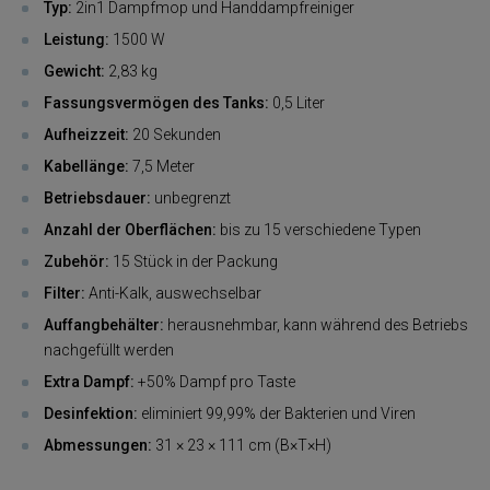
Typ:
2in1 Dampfmop und Handdampfreiniger
Leistung:
1500 W
Gewicht:
2,83 kg
Fassungsvermögen des Tanks:
0,5 Liter
Aufheizzeit:
20 Sekunden
Kabellänge:
7,5 Meter
Betriebsdauer:
unbegrenzt
Anzahl der Oberflächen:
bis zu 15 verschiedene Typen
Zubehör:
15 Stück in der Packung
Filter:
Anti-Kalk, auswechselbar
Auffangbehälter:
herausnehmbar, kann während des Betriebs
nachgefüllt werden
Extra Dampf:
+50% Dampf pro Taste
Desinfektion:
eliminiert 99,99% der Bakterien und Viren
Abmessungen:
31 × 23 × 111 cm (B×T×H)