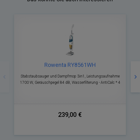
Rowenta RY8561WH
Zurück
Nä
Stabstaubsauger und Dampfmop 3in1, Leistungsaufnahme
1700 W, Geräuschpegel 84 dB, Wasserfilterung - AntiCalc * 4
2
239,00 €