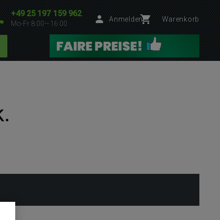
+49 25 197 159 962
Anmelden
Warenkorb
Mo-Fr 8:00—16:00
k.