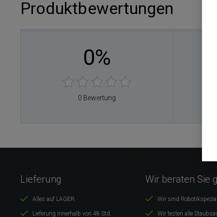
Produktbewertungen
0%
0
0
0
0
0 Bewertung
0
Lieferung
Wir beraten Sie 
Alles auf LAGER
Wir sind Robotikspezia
Lieferung innerhalb von 48 Std.
Wir testen alle Staubsa