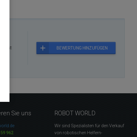
rodukt
BEWERTUNG HINZUFÜGEN
eren Sie uns
ROBOT WORLD
orld.de
Wir sind Spezialisten für den Verkauf
159 962
von robotischen Helfern-