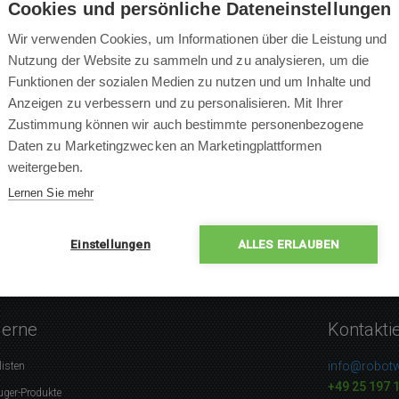
Cookies und persönliche Dateneinstellungen
Wir verwenden Cookies, um Informationen über die Leistung und
Nutzung der Website zu sammeln und zu analysieren, um die
Funktionen der sozialen Medien zu nutzen und um Inhalte und
×
Anzeigen zu verbessern und zu personalisieren. Mit Ihrer
×
Zustimmung können wir auch bestimmte personenbezogene
×
0 % Leute empfehlen das P
Daten zu Marketingzwecken an Marketingplattformen
×
weitergeben.
×
Lernen Sie mehr
Einstellungen
ALLES ERLAUBEN
gerne
Kontakti
info@robotw
listen
+49 25 197 
uger-Produkte