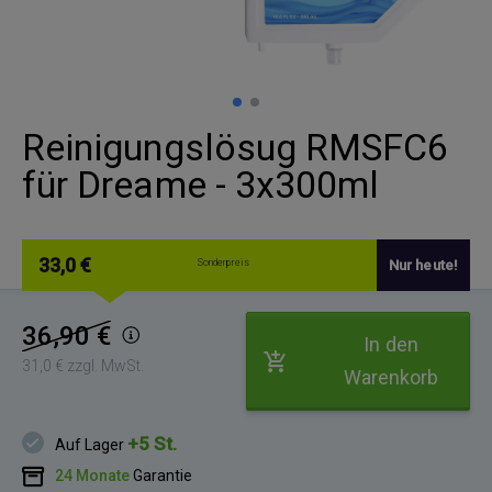
Reinigungslösug RMSFC6
für Dreame - 3x300ml
33,0 €
Sonderpreis
Nur heute!
36,90 €
In den
31,0 € zzgl. MwSt.
Warenkorb
+5 St.
Auf Lager
24 Monate
Garantie