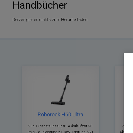
Handbücher
Derzeit gibt es nichts zum Herunterladen.
Roborock H60 Ultra
Rob
2-in-1-Stabstaubsauger - Akkulaufzeit 90
2-in-1
min, Saugleistung 210 aW, Leistung 630
Akkulauf