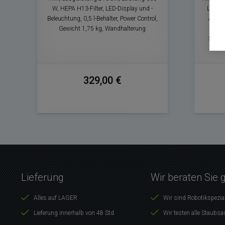
W, HEPA H13-Filter, LED-Display und -
Leistu
Beleuchtung, 0,5 l-Behälter, Power Control,
Anzeig
Gewicht 1,75 kg, Wandhalterung
Staube
329,00 €
Lieferung
Wir beraten Sie 
Alles auf LAGER
Wir sind Robotikspezia
Lieferung innerhalb von 48 Std.
Wir testen alle Staubsa