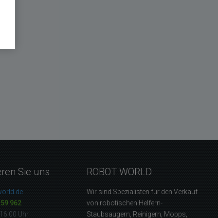
eren Sie uns
ROBOT WORLD
orld.de
Wir sind Spezialisten für den Verkauf
159 962
von robotischen Helfern-
16:00 Uhr
Staubsaugern, Reinigern, Mopps,