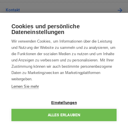
Kontakt
Cookies und persönliche
Kontaktieren Sie uns
Dateneinstellungen
info@robotworld.de
Wir verwenden Cookies, um Informationen über die Leistung
und Nutzung der Website zu sammeln und zu analysieren, um
+49 25 197 159 962
Mo-Fr 8:00—16:00 Uhr
die Funktionen der sozialen Medien zu nutzen und um Inhalte
und Anzeigen zu verbessern und zu personalisieren. Mit Ihrer
ALLE KONTAKTE
Zustimmung können wir auch bestimmte personenbezogene
Daten zu Marketingzwecken an Marketingplattformen
AGB
weitergeben.
Lernen Sie mehr
WIDERRUFSBELEHRUNG
DATENSCHUTZERKLÄRUNG
Einstellungen
IMPRESSUM
ALLES ERLAUBEN