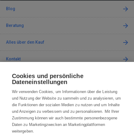
Blog
Beratung
Alles über den Kauf
Kontakt
Cookies und persönliche
Kontaktieren Sie uns
Dateneinstellungen
info@robotworld.de
Wir verwenden Cookies, um Informationen über die Leistung
und Nutzung der Website zu sammeln und zu analysieren, um
+49 25 197 159 962
Mo-Fr 8:00—16:00 Uhr
die Funktionen der sozialen Medien zu nutzen und um Inhalte
und Anzeigen zu verbessern und zu personalisieren. Mit Ihrer
ALLE KONTAKTE
Zustimmung können wir auch bestimmte personenbezogene
Daten zu Marketingzwecken an Marketingplattformen
AGB
weitergeben.