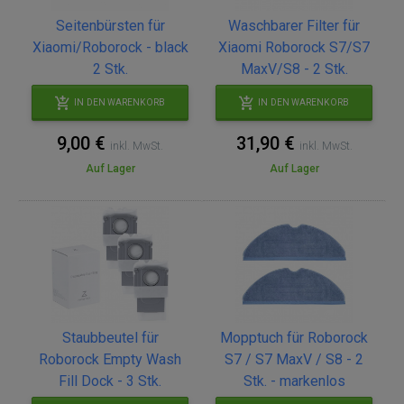
Seitenbürsten für
Waschbarer Filter für
Xiaomi/Roborock - black
Xiaomi Roborock S7/S7
2 Stk.
MaxV/S8 - 2 Stk.
IN DEN WARENKORB
IN DEN WARENKORB
9,00 €
31,90 €
inkl. MwSt.
inkl. MwSt.
Auf Lager
Auf Lager
Staubbeutel für
Mopptuch für Roborock
Roborock Empty Wash
S7 / S7 MaxV / S8 - 2
Fill Dock - 3 Stk.
Stk. - markenlos