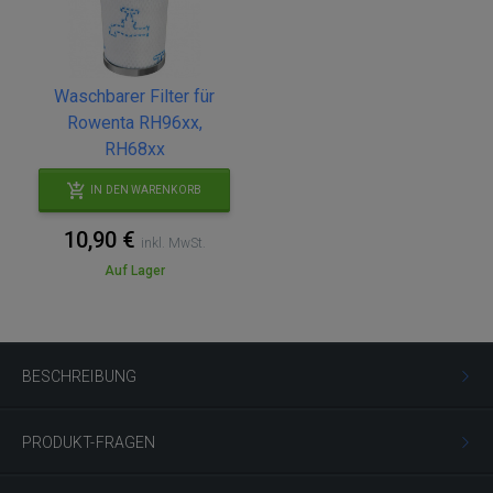
Waschbarer Filter für
Rowenta RH96xx,
RH68xx
IN DEN WARENKORB
10,90 €
inkl. MwSt.
Auf Lager
BESCHREIBUNG
PRODUKT-FRAGEN