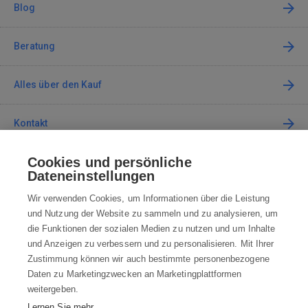
Blog
Beratung
Alles über den Kauf
Kontakt
Cookies und persönliche
Kontaktieren Sie uns
Dateneinstellungen
info@robotworld.de
Wir verwenden Cookies, um Informationen über die Leistung
und Nutzung der Website zu sammeln und zu analysieren, um
+49 25 197 159 962
Mo-Fr 8:00—16:00 Uhr
die Funktionen der sozialen Medien zu nutzen und um Inhalte
und Anzeigen zu verbessern und zu personalisieren. Mit Ihrer
ALLE KONTAKTE
Zustimmung können wir auch bestimmte personenbezogene
Daten zu Marketingzwecken an Marketingplattformen
AGB
weitergeben.
Lernen Sie mehr