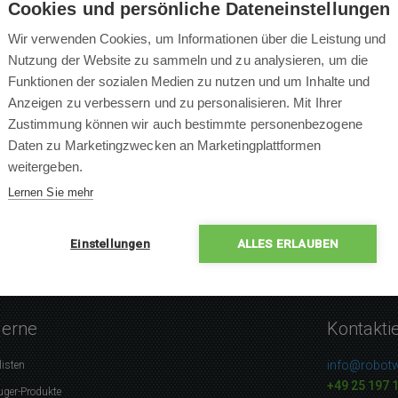
Cookies und persönliche Dateneinstellungen
Wir verwenden Cookies, um Informationen über die Leistung und
Nutzung der Website zu sammeln und zu analysieren, um die
Funktionen der sozialen Medien zu nutzen und um Inhalte und
×
Anzeigen zu verbessern und zu personalisieren. Mit Ihrer
×
Zustimmung können wir auch bestimmte personenbezogene
×
0 % Leute empfehlen das P
Daten zu Marketingzwecken an Marketingplattformen
×
weitergeben.
×
Lernen Sie mehr
Einstellungen
ALLES ERLAUBEN
gerne
Kontakti
info@robotw
listen
+49 25 197 
uger-Produkte