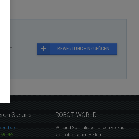
rodukt
BEWERTUNG HINZUFÜGEN
eren Sie uns
ROBOT WORLD
orld.de
Wir sind Spezialisten für den Verkauf
159 962
von robotischen Helfern-