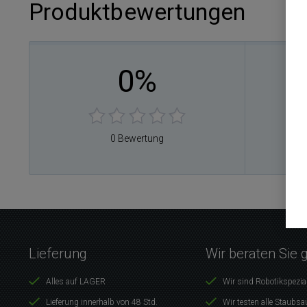
Produktbewertungen
0%
0
0
0
0
0 Bewertung
0
Lieferung
Wir beraten Sie 
Alles auf LAGER
Wir sind Robotikspezia
Lieferung innerhalb von 48 Std.
Wir testen alle Staubsa