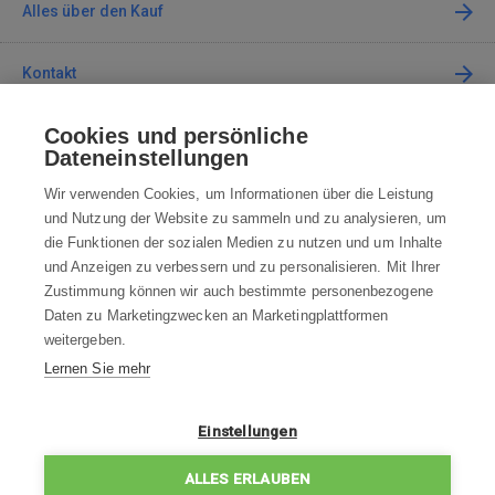
Alles über den Kauf
Kontakt
Cookies und persönliche
Kontaktieren Sie uns
Dateneinstellungen
info@robotworld.de
Wir verwenden Cookies, um Informationen über die Leistung
und Nutzung der Website zu sammeln und zu analysieren, um
+49 25 197 159 962
Mo-Fr 8:00—16:00 Uhr
die Funktionen der sozialen Medien zu nutzen und um Inhalte
und Anzeigen zu verbessern und zu personalisieren. Mit Ihrer
ALLE KONTAKTE
Zustimmung können wir auch bestimmte personenbezogene
Daten zu Marketingzwecken an Marketingplattformen
AGB
weitergeben.
Lernen Sie mehr
WIDERRUFSBELEHRUNG
DATENSCHUTZERKLÄRUNG
Einstellungen
IMPRESSUM
ALLES ERLAUBEN