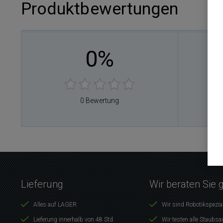
Produktbewertungen
0%
0
0
0
0
0 Bewertung
0
Lieferung
Wir beraten Sie 
Alles auf LAGER
Wir sind Robotikspezia
Lieferung innerhalb von 48 Std.
Wir testen alle Staubsa