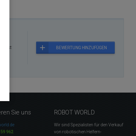
rodukt
BEWERTUNG HINZUFÜGEN
eren Sie uns
ROBOT WORLD
orld.de
Wir sind Spezialisten für den Verkauf
159 962
von robotischen Helfern-