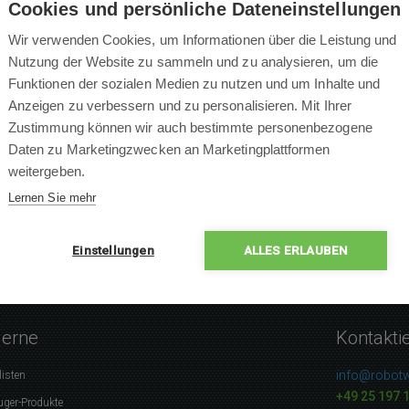
Cookies und persönliche Dateneinstellungen
Wir verwenden Cookies, um Informationen über die Leistung und
Nutzung der Website zu sammeln und zu analysieren, um die
Funktionen der sozialen Medien zu nutzen und um Inhalte und
×
Anzeigen zu verbessern und zu personalisieren. Mit Ihrer
×
Zustimmung können wir auch bestimmte personenbezogene
×
0 % Leute empfehlen das P
Daten zu Marketingzwecken an Marketingplattformen
×
weitergeben.
×
Lernen Sie mehr
Einstellungen
ALLES ERLAUBEN
gerne
Kontakti
info@robotw
listen
+49 25 197 
uger-Produkte