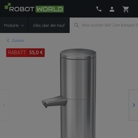
Produkte
Alles über den Kauf
Zurück
RABATT
55,0 €
Zurück
We