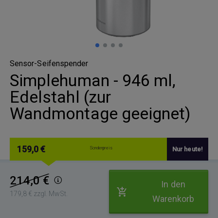
Sensor-Seifenspender
Simplehuman - 946 ml,
Edelstahl (zur
Wandmontage geeignet)
159,0 €
Sonderpreis
Nur heute!
214,0 €
In den
179,8 € zzgl. MwSt.
Warenkorb