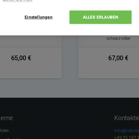
tellt aus Edelstahl, ergonomisch
Berührungsloser Sensor-Müllei
itet, Im eleganten silbernen Design
Volumen 50 Liter, Abmessu
Einstellungen
ALLES ERLAUBEN
70×32×27,3 cm, Stromversorgun
Batterien, Material Kunststoff un
Ein Innenbehälter, Freistehend,
schwarz-silber
65,00 €
67,00 €
gerne
Kontakti
info@robotw
listen
+49 25 197 