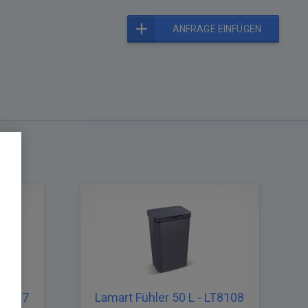
ANFRAGE EINFÜGEN
LT8107
Lamart Fühler 50 L - LT8108