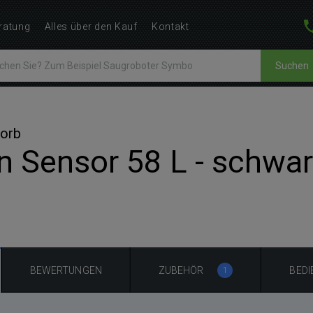
ratung
Alles über den Kauf
Kontakt
Suchen
Korb
 Sensor 58 L - schwar
BEWERTUNGEN
ZUBEHÖR
BED
1