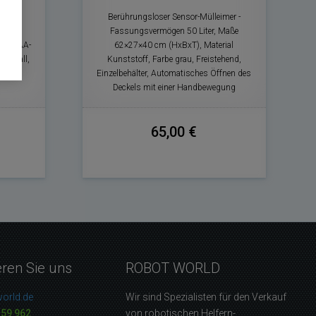
mer -
Berührungsloser Sensor-Mülleimer -
ngen
Fassungsvermögen 50 Liter, Maße
g 4× AA-
62×27×40 cm (HxBxT), Material
d Metall,
Kunststoff, Farbe grau, Freistehend,
 Farbe
Einzelbehälter, Automatisches Öffnen des
Deckels mit einer Handbewegung
65,00 €
eren Sie uns
ROBOT WORLD
orld.de
Wir sind Spezialisten für den Verkauf
159 962
von robotischen Helfern-