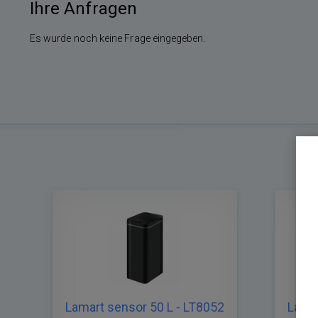
Ihre Anfragen
Es wurde noch keine Frage eingegeben.
Lamart sensor 50 L - LT8052
Lamar