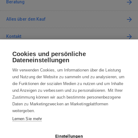
Beratung
Alles über den Kauf
Kontakt
Cookies und persönliche
Kontaktieren Sie uns
Dateneinstellungen
info@robotworld.de
Wir verwenden Cookies, um Informationen über die Leistung
und Nutzung der Website zu sammeln und zu analysieren, um
+49 25 197 159 962
Mo-Fr 8:00—16:00 Uhr
die Funktionen der sozialen Medien zu nutzen und um Inhalte
und Anzeigen zu verbessern und zu personalisieren. Mit Ihrer
ALLE KONTAKTE
Zustimmung können wir auch bestimmte personenbezogene
Daten zu Marketingzwecken an Marketingplattformen
AGB
weitergeben.
Lernen Sie mehr
WIDERRUFSBELEHRUNG
DATENSCHUTZERKLÄRUNG
Einstellungen