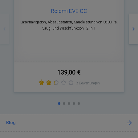
Roidmi EVE CC
Zurück
Nä
Lasernavigation, Absaugstation, Saugleistung von 3800 Pa,
R
Saug- und Wischfunktion - 2-in-1
p
139,00 €
3 Bewertungen
Blog