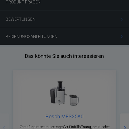
PRODUKT-FRAGEN
BEWERTUNGEN
BEDIENUNGSANLEITUNGEN
Das könnte Sie auch interessieren
Bosch MES25A0
Zurück
Nä
Zentrifugalmixer mit extragroßer Einfüllöffnung, praktischer