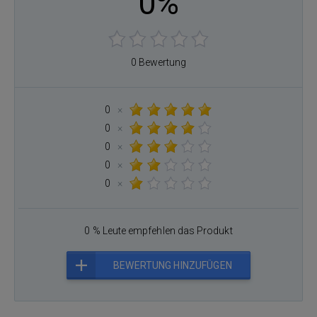
0%
0 Bewertung
0
×
0
×
0
×
0
×
0
×
0 % Leute empfehlen das Produkt
BEWERTUNG HINZUFÜGEN