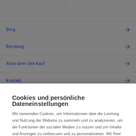
Blog
Beratung
Alles über den Kauf
Kontakt
Cookies und persönliche
Kontaktieren Sie uns
Dateneinstellungen
info@robotworld.de
Wir verwenden Cookies, um Informationen über die Leistung
und Nutzung der Website zu sammeln und zu analysieren, um
+49 25 197 159 962
Mo-Fr 8:00—16:00 Uhr
die Funktionen der sozialen Medien zu nutzen und um Inhalte
und Anzeigen zu verbessern und zu personalisieren. Mit Ihrer