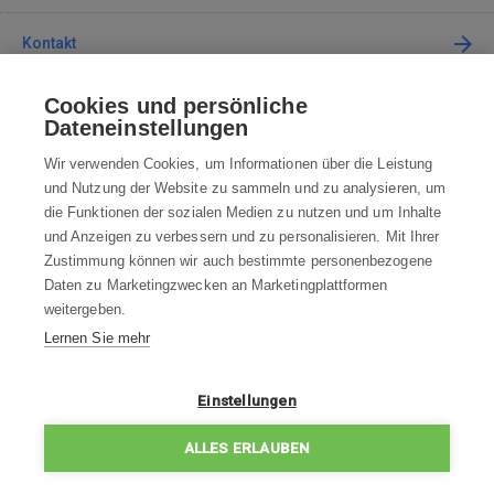
Kontakt
Cookies und persönliche
Kontaktieren Sie uns
Dateneinstellungen
info@robotworld.de
Wir verwenden Cookies, um Informationen über die Leistung
und Nutzung der Website zu sammeln und zu analysieren, um
+49 25 197 159 962
Mo-Fr 8:00—16:00 Uhr
die Funktionen der sozialen Medien zu nutzen und um Inhalte
und Anzeigen zu verbessern und zu personalisieren. Mit Ihrer
ALLE KONTAKTE
Zustimmung können wir auch bestimmte personenbezogene
Daten zu Marketingzwecken an Marketingplattformen
AGB
weitergeben.
Lernen Sie mehr
WIDERRUFSBELEHRUNG
DATENSCHUTZERKLÄRUNG
Einstellungen
IMPRESSUM
ALLES ERLAUBEN