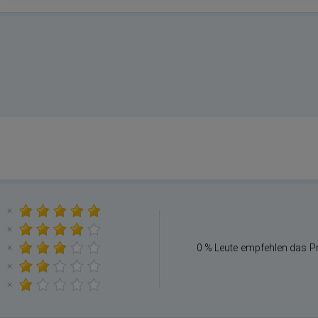
×
×
×
0 % Leute empfehlen das P
×
×