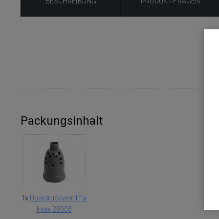
BESCHREIBUNG
PRODUKT-FRAGEN
Er
Packungsinhalt
1x
Überdruckventil für
Intex 28005