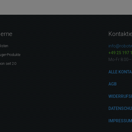
gerne
Kontakti
info@robotw
listen
+49 25 197 
uger-Produkte
Mo-Fr 8:00—
on seit 20
ALLE KONTA
AGB
WIDERRUFS
DATENSCH
IMPRESSU