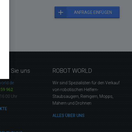
ANFRAGE EINFÜGEN
eren Sie uns
ROBOT WORLD
orld.de
Wir sind Spezialisten für den Verkauf
159 962
von robotischen Helfern-
16:00 Uhr
Staubsaugern, Reinigern, Mopps,
Mähern und Drohnen
KTE
ALLES ÜBER UNS