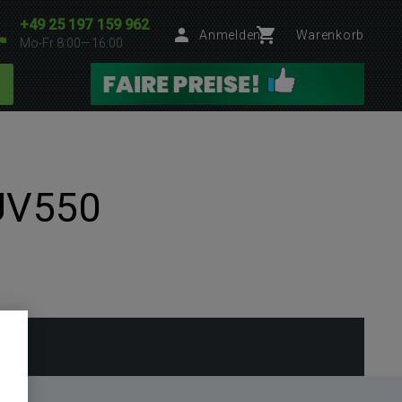
+49 25 197 159 962
Anmelden
Warenkorb
Mo-Fr 8:00—16:00
 UV550