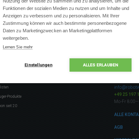
Nutzung der Website zu sammeln und zu analysieren, um die
Funktionen der sozialen Medien zu nutzen und um Inhalte und
Anzeigen zu verbessern und zu personalisieren. Mit Ihrer
Zustimmung können wir auch bestimmte personenbezogene
Daten zu Marketingzwecken an Marketingplattformen
ANFRAGE EINFÜGEN
weitergeben.
Lernen Sie mehr
Einstellungen
ALLES ERLAUBEN
gerne
Kontakti
info@robotw
listen
+49 25 197 
uger-Produkte
Mo-Fr 8:00—
on seit 20
ALLE KONTA
AGB