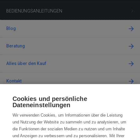
BEDIENUNGSANLEITUNGEN
Blog
Beratung
Alles über den Kauf
Kontakt
Cookies und persönliche
Kontaktieren Sie uns
Dateneinstellungen
info@robotworld.de
Wir verwenden Cookies, um Informationen über die Leistung
und Nutzung der Website zu sammeln und zu analysieren, um
+49 25 197 159 962
Mo-Fr 8:00—16:00 Uhr
die Funktionen der sozialen Medien zu nutzen und um Inhalte
und Anzeigen zu verbessern und zu personalisieren. Mit Ihrer
ALLE KONTAKTE