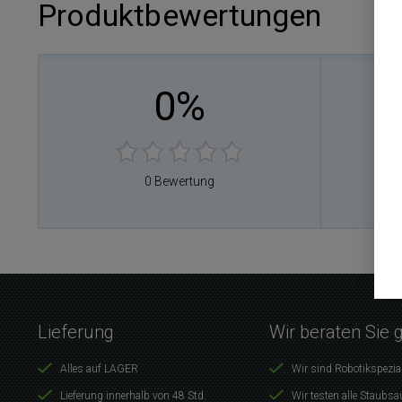
Produktbewertungen
0%
0
0
0
0
0 Bewertung
0
Lieferung
Wir beraten Sie 
Alles auf LAGER
Wir sind Robotikspezia
Lieferung innerhalb von 48 Std.
Wir testen alle Staubsa