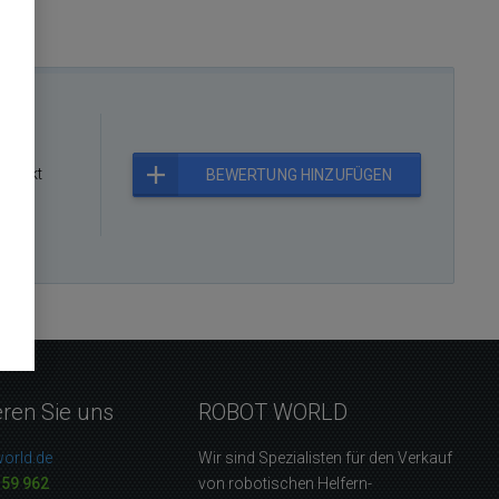
rodukt
BEWERTUNG HINZUFÜGEN
eren Sie uns
ROBOT WORLD
orld.de
Wir sind Spezialisten für den Verkauf
159 962
von robotischen Helfern-