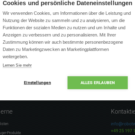
Cookies und persönliche Dateneinstellungen
Wir verwenden Cookies, um Informationen über die Leistung und
Nutzung der Website zu sammeln und zu analysieren, um die
Funktionen der sozialen Medien zu nutzen und um Inhalte und
×
Anzeigen zu verbessern und zu personalisieren. Mit Ihrer
×
Zustimmung können wir auch bestimmte personenbezogene
×
0 % Leute empfehlen das P
Daten zu Marketingzwecken an Marketingplattformen
×
weitergeben.
×
Lernen Sie mehr
Einstellungen
ALLES ERLAUBEN
gerne
Kontakti
info@robotw
listen
+49 25 197 
uger-Produkte