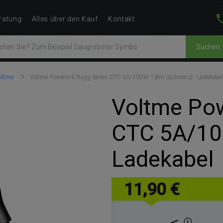
ratung
Alles über den Kauf
Kontakt
Suchen
oltme
Voltme Powerlink Rugg Series CTC 5A/100W 1,8m (schwarz) - Ladekabel
Voltme Pow
CTC 5A/10
Ladekabel
11,90 €