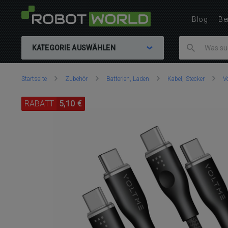
Blog
Be
KATEGORIE AUSWÄHLEN
Sie
Startseite
Zubehör
Batterien, Laden
Kabel, Ste­cker
V
sind
hier:
RABATT
5,10 €