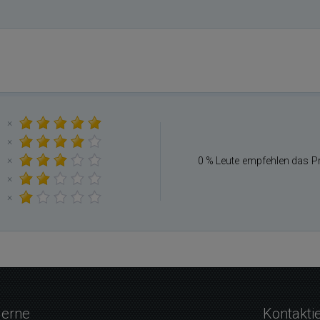
×
×
×
0 % Leute empfehlen das P
×
×
gerne
Kontakti