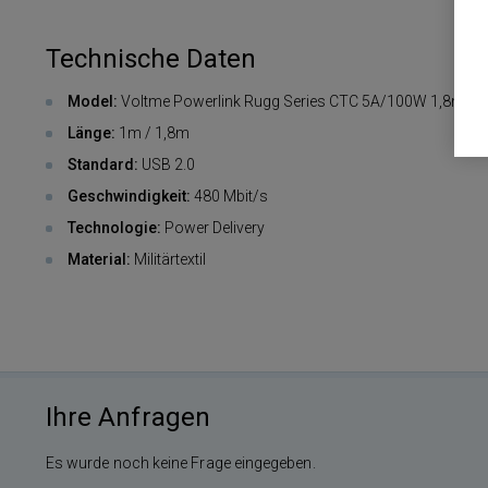
Technische Daten
Model:
Voltme Powerlink Rugg Series CTC 5A/100W 1,8m
Länge:
1m / 1,8m
Standard:
USB 2.0
Geschwindigkeit:
480 Mbit/s
Technologie:
Power Delivery
Material:
Militärtextil
Ihre Anfragen
Es wurde noch keine Frage eingegeben.