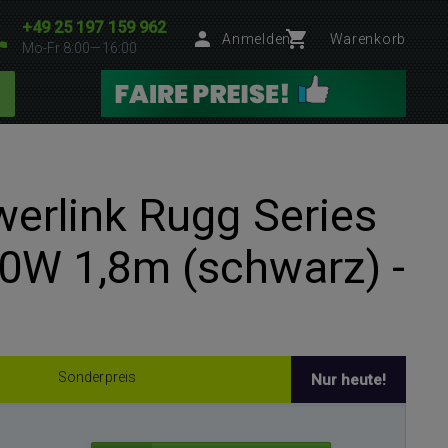
+49 25 197 159 962
Anmelden
Warenkorb
Mo-Fr 8:00—16:00
erlink Rugg Series
0W 1,8m (schwarz) -
Sonderpreis
Nur heute!