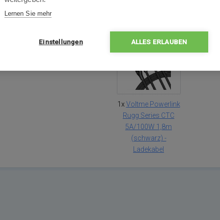
Lernen Sie mehr
Packungsinhalt
Einstellungen
ALLES ERLAUBEN
1x
Voltme Powerlink
Rugg Series CTC
5A/100W 1,8m
(schwarz) -
Ladekabel