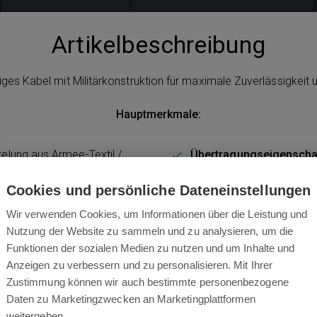
Artikelbeschreibung
es Kabel mit Militärkonstruktion für maximale Zuverlässigkeit 
Hauptmerkmale:
lung aus Armee-Textil /
Übertragungseigenscha
hutz für langlebige Stabilität
Stabile Verbindung / Univ
Cookies und persönliche Dateneinstellungen
den täglichen Einsatz /
Wir verwenden Cookies, um Informationen über die Leistung und
Nutzung der Website zu sammeln und zu analysieren, um die
freundliches Design für
Funktionen der sozialen Medien zu nutzen und um Inhalte und
bindungen
Anzeigen zu verbessern und zu personalisieren. Mit Ihrer
Zustimmung können wir auch bestimmte personenbezogene
Daten zu Marketingzwecken an Marketingplattformen
weitergeben.