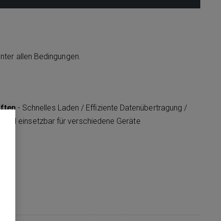
unter allen Bedingungen.
ften
- Schnelles Laden / Effiziente Datenübertragung /
ersell einsetzbar für verschiedene Geräte