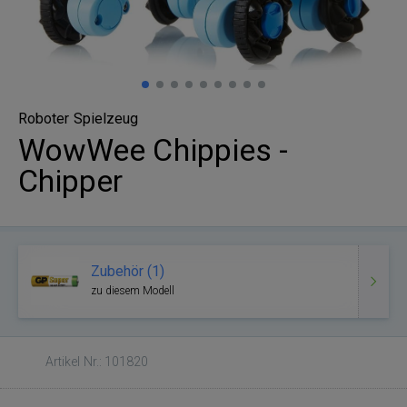
Roboter Spielzeug
WowWee Chippies -
Chipper
Zubehör (1)
zu diesem Modell
Artikel Nr.: 101820