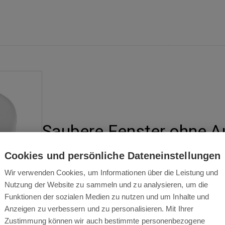
Saubere Fenster ohne 
Cookies und persönliche Dateneinstellungen
Wir verwenden Cookies, um Informationen über die Leistung und
Genießen Sie einen herrlichen Ausblick aus Ihren F
Nutzung der Website zu sammeln und zu analysieren, um die
DDC55 Roboterfensterreinigers. Platzieren Sie den 
Funktionen der sozialen Medien zu nutzen und um Inhalte und
festsaugt und den Rest erledigt. Dank des Sicherheit
Anzeigen zu verbessern und zu personalisieren. Mit Ihrer
Reinigungstücher aus feinem Mikrofasergewebe, d
Zustimmung können wir auch bestimmte personenbezogene