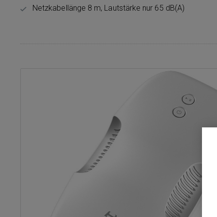
Netzkabellänge 8 m, Lautstärke nur 65 dB(A)