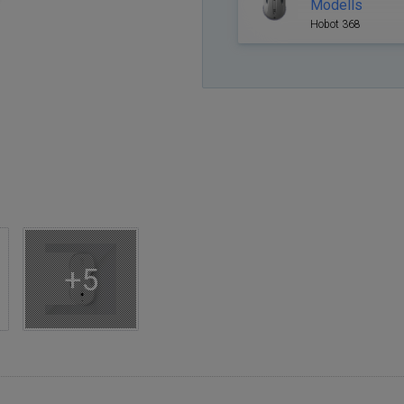
Modells
Hobot 368
+5