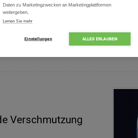
Daten zu Marketingzwecken an Marketingplattformen
hinterlassen die Fenster perfekt sauber und glänzen
weitergeben.
die Tasten direkt am Gerät oder die praktische Fer
Lernen Sie mehr
dafür, dass der Roboter die gesamte Fensterfläche g
Einstellungen
ALLES ERLAUBEN
jede Verschmutzung