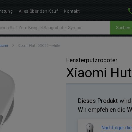
ratung
Alles über den Kauf
Kontakt
Suchen
iaomi
Xiaomi Hutt DDC55 - white
Fensterputzroboter
Xiaomi Hut
Dieses Produkt wird 
Wir empfehlen die W
Nachfolger di