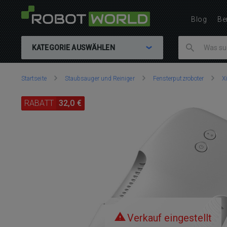
Blog
Be
KATEGORIE AUSWÄHLEN
Sie
Startseite
Staubsauger und Reiniger
Fensterputzroboter
X
sind
hier:
RABATT
32,0 €
Verkauf eingestellt