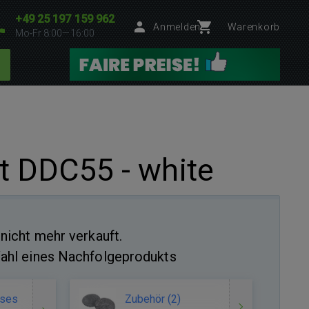
+49 25 197 159 962
Anmelden
Warenkorb
Mo-Fr 8:00—16:00
t DDC55 - white
nicht mehr verkauft.
ahl eines Nachfolgeprodukts
eses
Zubehör (2)