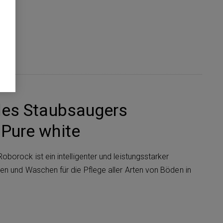
des Staubsaugers
Pure white
orock ist ein intelligenter und leistungsstarker
n und Waschen für die Pflege aller Arten von Böden in