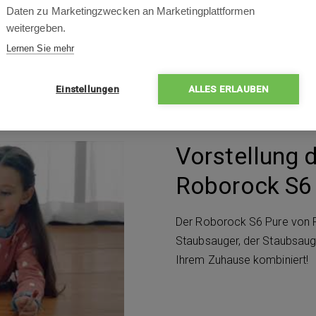
 Einzelraumplanung mit
Sprachsteuerung
Daten zu Marketingzwecken an Marketingplattformen
weitergeben.
m²
Lernen Sie mehr
Einstellungen
ALLES ERLAUBEN
Vorstellung 
Roborock S6 
Der Roborock S6 Pure von Rob
Staubsauger, der Staubsauge
Ihrem Zuhause kombiniert!