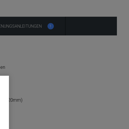
IENUNGSANLEITUNGEN
1
nen
is zu 20mm)