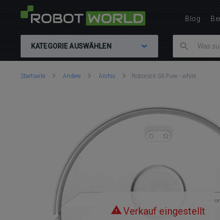
Blog
Be
KATEGORIE AUSWÄHLEN
Sie
Startseite
Andere
Archiv
Roborock S6 Pure - white
sind
hier:
Verkauf eingestellt