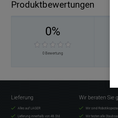
Produktbewertungen
0%
0
0
0
0
0 Bewertung
0
Lieferung
Wir beraten Sie 
Alles auf LAGER
Wir sind Robotikspezia
Lieferung innerhalb von 48 Std.
Wir testen alle Staubsa