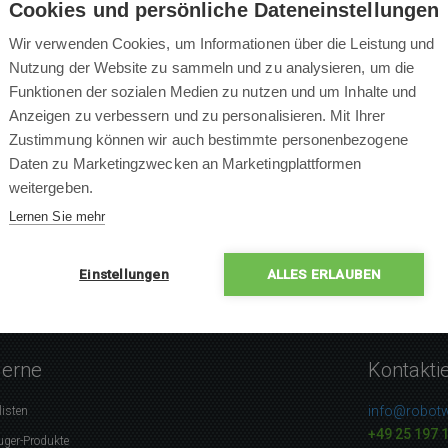
Cookies und persönliche Dateneinstellungen
Wir verwenden Cookies, um Informationen über die Leistung und
Nutzung der Website zu sammeln und zu analysieren, um die
Funktionen der sozialen Medien zu nutzen und um Inhalte und
×
Anzeigen zu verbessern und zu personalisieren. Mit Ihrer
×
Zustimmung können wir auch bestimmte personenbezogene
×
0 % Leute empfehlen das P
Daten zu Marketingzwecken an Marketingplattformen
×
weitergeben.
×
Lernen Sie mehr
Einstellungen
ALLES ERLAUBEN
gerne
Kontakti
info@robotw
listen
+49 25 197 
uger-Produkte