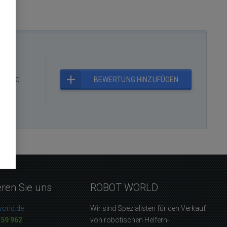
rodukt
BEWERTUNG HINZUFÜGEN
eren Sie uns
ROBOT WORLD
orld.de
Wir sind Spezialisten für den Verkauf
159 962
von robotischen Helfern-