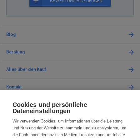
BEWERTUNG HINZUFÜGEN
Blog
Beratung
Alles über den Kauf
Kontakt
Cookies und persönliche
Kontaktieren Sie uns
Dateneinstellungen
info@robotworld.de
Wir verwenden Cookies, um Informationen über die Leistung
und Nutzung der Website zu sammeln und zu analysieren, um
+49 25 197 159 962
Mo-Fr 8:00—16:00 Uhr
die Funktionen der sozialen Medien zu nutzen und um Inhalte