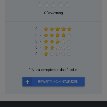
0 Bewertung
0
×
0
×
0
×
0
×
0
×
0 % Leute empfehlen das Produkt
BEWERTUNG HINZUFÜGEN