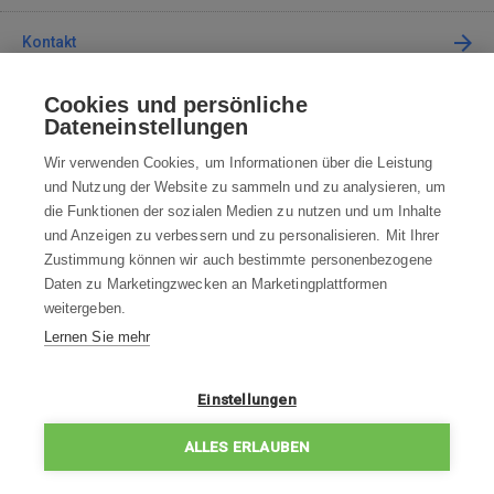
Kontakt
Cookies und persönliche
Kontaktieren Sie uns
Dateneinstellungen
info@robotworld.de
Wir verwenden Cookies, um Informationen über die Leistung
und Nutzung der Website zu sammeln und zu analysieren, um
+49 25 197 159 962
Mo-Fr 8:00—16:00 Uhr
die Funktionen der sozialen Medien zu nutzen und um Inhalte
und Anzeigen zu verbessern und zu personalisieren. Mit Ihrer
ALLE KONTAKTE
Zustimmung können wir auch bestimmte personenbezogene
Daten zu Marketingzwecken an Marketingplattformen
AGB
weitergeben.
Lernen Sie mehr
WIDERRUFSBELEHRUNG
DATENSCHUTZERKLÄRUNG
Einstellungen
IMPRESSUM
ALLES ERLAUBEN