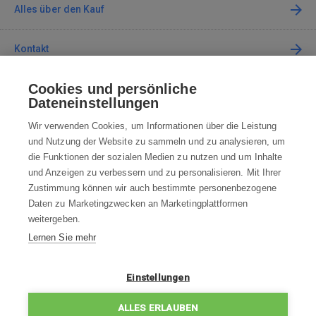
Alles über den Kauf
Kontakt
Cookies und persönliche
Kontaktieren Sie uns
Dateneinstellungen
info@robotworld.de
Wir verwenden Cookies, um Informationen über die Leistung
und Nutzung der Website zu sammeln und zu analysieren, um
+49 25 197 159 962
Mo-Fr 8:00—16:00 Uhr
die Funktionen der sozialen Medien zu nutzen und um Inhalte
und Anzeigen zu verbessern und zu personalisieren. Mit Ihrer
ALLE KONTAKTE
Zustimmung können wir auch bestimmte personenbezogene
Daten zu Marketingzwecken an Marketingplattformen
AGB
weitergeben.
Lernen Sie mehr
WIDERRUFSBELEHRUNG
DATENSCHUTZERKLÄRUNG
Einstellungen
IMPRESSUM
ALLES ERLAUBEN