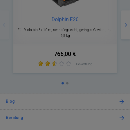
Zurück
Nä
Dolphin E20
Für Pools bis 5x 10 m, sehr pflegeleicht, geringes Gewicht, nur
F
6,5 kg
766,00 €
1 Bewertung
Blog
Beratung