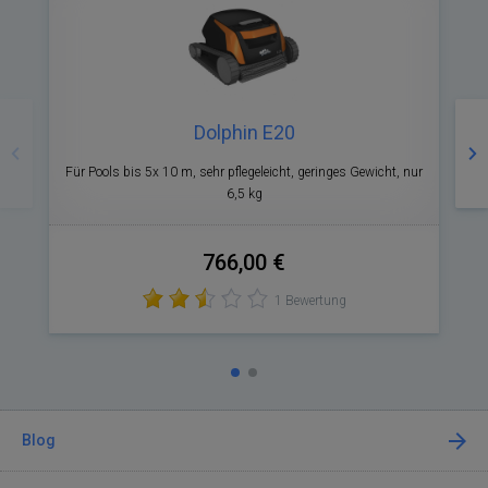
Zurück
Nä
Dolphin E20
Für Pools bis 5x 10 m, sehr pflegeleicht, geringes Gewicht, nur
F
6,5 kg
766,00 €
1 Bewertung
Blog