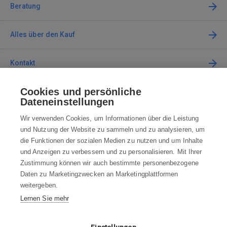
Beratung
Alles über den Kauf
Kontakt
Cookies und persönliche
Kontaktieren Sie uns
Dateneinstellungen
info@robotworld.de
Wir verwenden Cookies, um Informationen über die Leistung
und Nutzung der Website zu sammeln und zu analysieren, um
+49 25 197 159 962
Mo-Fr 8:00—16:00 Uhr
die Funktionen der sozialen Medien zu nutzen und um Inhalte
und Anzeigen zu verbessern und zu personalisieren. Mit Ihrer
ALLE KONTAKTE
Zustimmung können wir auch bestimmte personenbezogene
Daten zu Marketingzwecken an Marketingplattformen
AGB
weitergeben.
Lernen Sie mehr
WIDERRUFSBELEHRUNG
DATENSCHUTZERKLÄRUNG