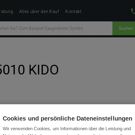
ratung
Alles über den Kauf
Kontakt
Suchen
5010 KIDO
BEWERTUNGEN
BEDIENUNGSANLEITUNGEN
Cookies und persönliche Dateneinstellungen
Wir verwenden Cookies, um Informationen über die Leistung und