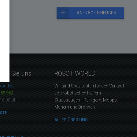
ANFRAGE EINFÜGEN
eren Sie uns
ROBOT WORLD
orld.de
Wir sind Spezialisten für den Verkauf
159 962
von robotischen Helfern-
16:00 Uhr
Staubsaugern, Reinigern, Mopps,
Mähern und Drohnen
KTE
ALLES ÜBER UNS