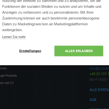
Nutzung der Website zu sammeln und zu analysieren, um die
Funktionen der sozialen Medien zu nutzen und um Inhalte und
Anzeigen zu verbessern und zu personalisieren. Mit Ihrer
Zustimmung können wir auch bestimmte personenbezogene
Daten zu Marketingzwecken an Marketingplattformen
ANFRAGE EINFÜGEN
weitergeben.
Lernen Sie mehr
Einstellungen
ALLES ERLAUBEN
gerne
Kontakti
info@robotw
listen
+49 25 197 
uger-Produkte
Mo-Fr 8:00—
on seit 20
ALLE KONTA
AGB