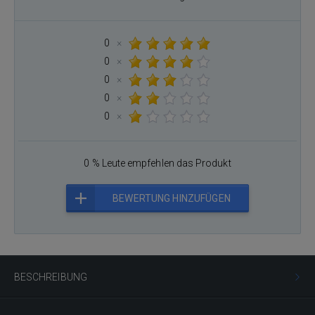
0
×
0
×
0
×
0
×
0
×
0 % Leute empfehlen das Produkt
BEWERTUNG HINZUFÜGEN
BESCHREIBUNG