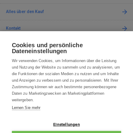
Alles über den Kauf
Kontakt
Cookies und persönliche
Kontaktieren Sie uns
Dateneinstellungen
info@robotworld.de
Wir verwenden Cookies, um Informationen über die Leistung
und Nutzung der Website zu sammeln und zu analysieren, um
+49 25 197 159 962
Mo-Fr 8:00—16:00 Uhr
die Funktionen der sozialen Medien zu nutzen und um Inhalte
und Anzeigen zu verbessern und zu personalisieren. Mit Ihrer
ALLE KONTAKTE
Zustimmung können wir auch bestimmte personenbezogene
Daten zu Marketingzwecken an Marketingplattformen
AGB
weitergeben.
Lernen Sie mehr
WIDERRUFSBELEHRUNG
DATENSCHUTZERKLÄRUNG
Einstellungen