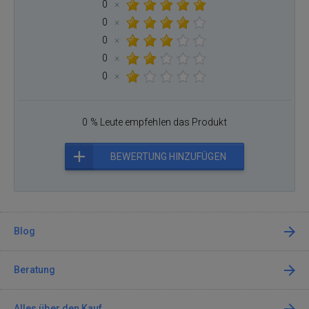
0
×
0
×
0
×
0
×
0
×
0 % Leute empfehlen das Produkt
BEWERTUNG HINZUFÜGEN
Blog
Beratung
Alles über den Kauf