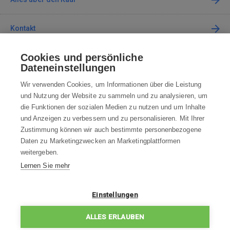
Kontakt
Cookies und persönliche
Kontaktieren Sie uns
Dateneinstellungen
info@robotworld.de
Wir verwenden Cookies, um Informationen über die Leistung
und Nutzung der Website zu sammeln und zu analysieren, um
+49 25 197 159 962
Mo-Fr 8:00—16:00 Uhr
die Funktionen der sozialen Medien zu nutzen und um Inhalte
und Anzeigen zu verbessern und zu personalisieren. Mit Ihrer
ALLE KONTAKTE
Zustimmung können wir auch bestimmte personenbezogene
Daten zu Marketingzwecken an Marketingplattformen
AGB
weitergeben.
Lernen Sie mehr
WIDERRUFSBELEHRUNG
DATENSCHUTZERKLÄRUNG
Einstellungen
IMPRESSUM
ALLES ERLAUBEN