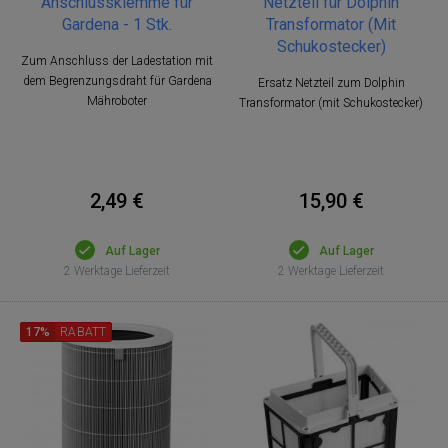
Anschlussklemme für
Netzteil für Dolphin
Gardena - 1 Stk.
Transformator (Mit
Schukostecker)
Zum Anschluss der Ladestation mit
dem Begrenzungsdraht für Gardena
Ersatz Netzteil zum Dolphin
Mähroboter
Transformator (mit Schukostecker)
2,49 €
15,90 €
Auf Lager
Auf Lager
2 Werktage Lieferzeit
2 Werktage Lieferzeit
17%
RABATT