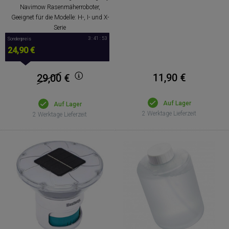
Navimow Rasenmäherroboter,
Geeignet für die Modelle: H-, I- und X-
Serie
3 : 41 : 53
Sonderpreis
24,90 €
11,90 €
29,00
€
Auf Lager
Auf Lager
2 Werktage Lieferzeit
2 Werktage Lieferzeit