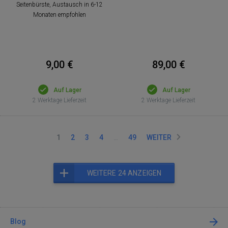
Seitenbürste, Austausch in 6-12
Monaten empfohlen
9,00 €
89,00 €
Auf Lager
Auf Lager
2 Werktage Lieferzeit
2 Werktage Lieferzeit
1
2
3
4
…
49
WEITER
WEITERE 24 ANZEIGEN
Blog