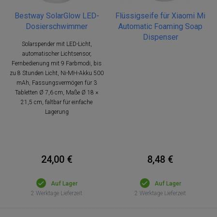
Bestway SolarGlow LED-
Flüssigseife für Xiaomi Mi
Dosierschwimmer
Automatic Foaming Soap
Dispenser
Solarspender mit LED-Licht,
automatischer Lichtsensor,
Fernbedienung mit 9 Farbmodi, bis
zu 8 Stunden Licht, Ni-MH-Akku 500
mAh, Fassungsvermögen für 3
Tabletten Ø 7,6 cm, Maße Ø 18 ×
21,5 cm, faltbar für einfache
Lagerung
24,00 €
8,48 €
Auf Lager
Auf Lager
2 Werktage Lieferzeit
2 Werktage Lieferzeit