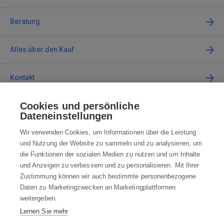
Beratung
Alles über den Kauf
Kontakt
Cookies und persönliche
Kontaktieren Sie uns
Dateneinstellungen
info@robotworld.de
Wir verwenden Cookies, um Informationen über die Leistung
und Nutzung der Website zu sammeln und zu analysieren, um
+49 25 197 159 962
Mo-Fr 8:00—16:00 Uhr
die Funktionen der sozialen Medien zu nutzen und um Inhalte
und Anzeigen zu verbessern und zu personalisieren. Mit Ihrer
ALLE KONTAKTE
Zustimmung können wir auch bestimmte personenbezogene
Daten zu Marketingzwecken an Marketingplattformen
AGB
weitergeben.
Lernen Sie mehr
WIDERRUFSBELEHRUNG