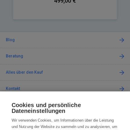
499,00 €
Blog
Beratung
Alles über den Kauf
Kontakt
Cookies und persönliche
Kontaktieren Sie uns
Dateneinstellungen
info@robotworld.de
Wir verwenden Cookies, um Informationen über die Leistung
und Nutzung der Website zu sammeln und zu analysieren, um
+49 25 197 159 962
Mo-Fr 8:00—16:00 Uhr