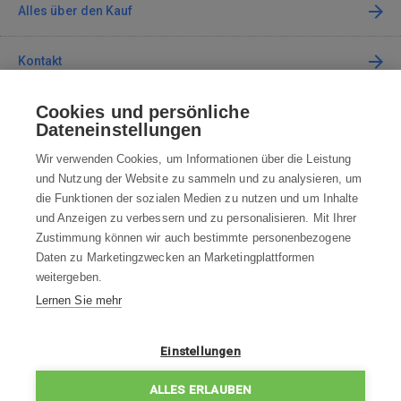
Alles über den Kauf
Kontakt
Cookies und persönliche
Kontaktieren Sie uns
Dateneinstellungen
info@robotworld.de
Wir verwenden Cookies, um Informationen über die Leistung
und Nutzung der Website zu sammeln und zu analysieren, um
+49 25 197 159 962
Mo-Fr 8:00—16:00 Uhr
die Funktionen der sozialen Medien zu nutzen und um Inhalte
und Anzeigen zu verbessern und zu personalisieren. Mit Ihrer
ALLE KONTAKTE
Zustimmung können wir auch bestimmte personenbezogene
Daten zu Marketingzwecken an Marketingplattformen
AGB
weitergeben.
Lernen Sie mehr
WIDERRUFSBELEHRUNG
DATENSCHUTZERKLÄRUNG
Einstellungen
IMPRESSUM
ALLES ERLAUBEN