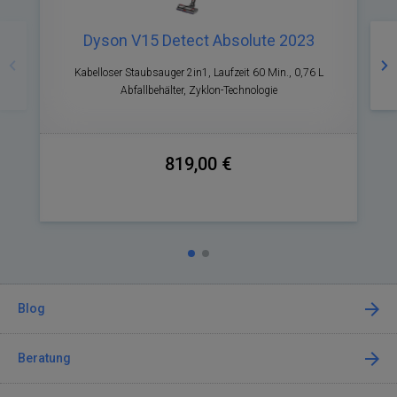
Zurück
Nä
Dyson V15 Detect Absolute 2023
Kabelloser Staubsauger 2in1, Laufzeit 60 Min., 0,76 L
Abfallbehälter, Zyklon-Technologie
819,00 €
Blog
Beratung