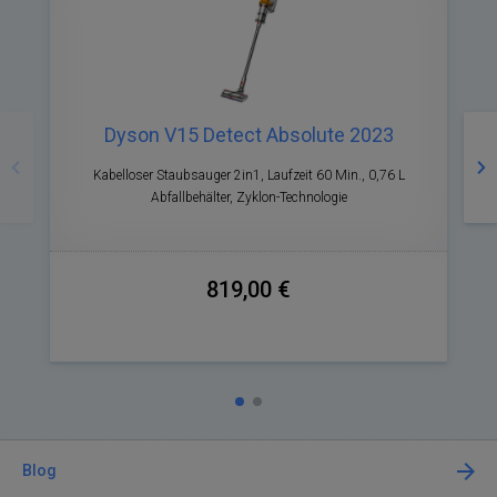
Zurück
Nä
Dyson V15 Detect Absolute 2023
Kabelloser Staubsauger 2in1, Laufzeit 60 Min., 0,76 L
Abfallbehälter, Zyklon-Technologie
819,00 €
Blog