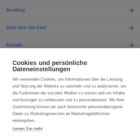
Beratung
Alles über den Kauf
Kontakt
Cookies und persönliche
Kontaktieren Sie uns
Dateneinstellungen
info@robotworld.de
Wir verwenden Cookies, um Informationen über die Leistung
und Nutzung der Website zu sammeln und zu analysieren, um
+49 25 197 159 962
Mo-Fr 8:00—16:00 Uhr
die Funktionen der sozialen Medien zu nutzen und um Inhalte
und Anzeigen zu verbessern und zu personalisieren. Mit Ihrer
ALLE KONTAKTE
Zustimmung können wir auch bestimmte personenbezogene
Daten zu Marketingzwecken an Marketingplattformen
AGB
weitergeben.
Lernen Sie mehr
WIDERRUFSBELEHRUNG