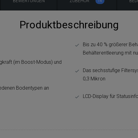
BEWERTUNGEN
ZUBEHÖR
BED
14
Produktbeschreibung
Bis zu 40 % größerer Beh
Behälterentleerung mit nu
gkraft (im Boost-Modus) und
Das sechsstufige Filtersy
0,3 Mikron
chiedenen Bodentypen an
LCD-Display für Statusinf