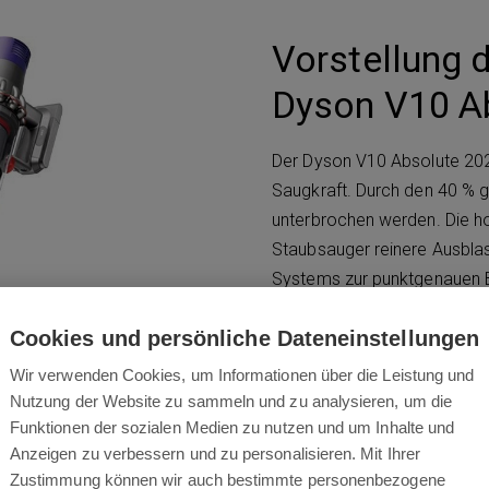
Vorstellung 
Dyson V10 A
Der Dyson V10 Absolute 202
Saugkraft. Durch den 40 % g
unterbrochen werden. Die hoc
Staubsauger reinere Ausblas
Systems zur punktgenauen B
Weise entsorgt. Mit siebent
Cookies und persönliche Dateneinstellungen
Zuhause.
Wir verwenden Cookies, um Informationen über die Leistung und
Nutzung der Website zu sammeln und zu analysieren, um die
Funktionen der sozialen Medien zu nutzen und um Inhalte und
Anzeigen zu verbessern und zu personalisieren. Mit Ihrer
Zustimmung können wir auch bestimmte personenbezogene