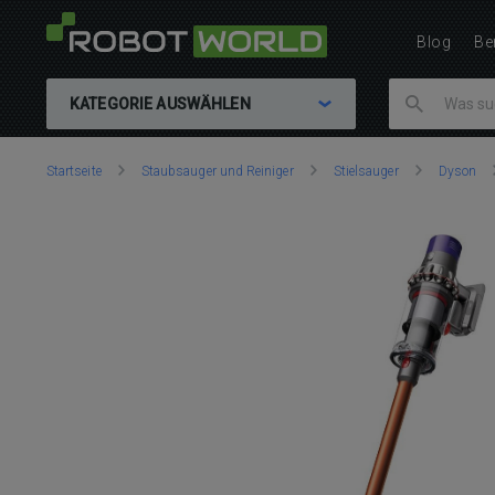
Blog
Be
KATEGORIE AUSWÄHLEN
Sie
Startseite
Staubsauger und Reiniger
Stielsauger
Dyson
sind
hier: