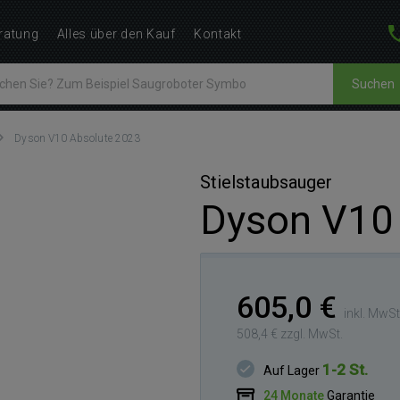
ratung
Alles über den Kauf
Kontakt
Suchen
Dyson V10 Absolute 2023
Stielstaubsauger
Dyson V10
605,0 €
inkl. MwSt
508,4 € zzgl. MwSt.
1-2 St.
Auf Lager
24 Monate
Garantie