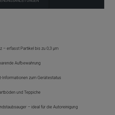
IENUNGSANLEITUNGEN
nz – erfasst Partikel bis zu 0,3 μm
sparende Aufbewahrung
it-Informationen zum Gerätestatus
 Hartböden und Teppiche
dstaubsauger – ideal für die Autoreinigung