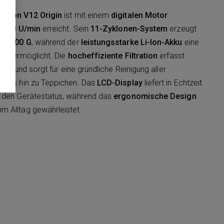
Dyson V12 Origin
ist mit einem
digitalen Motor
5.000 U/min
erreicht. Sein
11-Zyklonen-System
erzeugt
100.000 G
, während der
leistungsstarke Li-Ion-Akku
eine
ten
ermöglicht. Die
hocheffiziente Filtration
erfasst
 μm
und sorgt für eine gründliche Reinigung aller
n bis hin zu Teppichen. Das
LCD-Display
liefert in Echtzeit
r den Gerätestatus, während das
ergonomische Design
m Alltag gewährleistet.