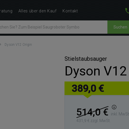
ratung
Alles über den Kauf
Kontakt
Suchen
Dyson V12 Origin
Stielstaubsauger
Dyson V12 
389,0 €
514,0 €
inkl. MwSt
431,9 € zzgl. MwSt.