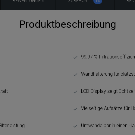
BEWERTUNGEN
ZUBEHÖR
BED
13
Produktbeschreibung
99,97 % Filtrationseffizie
Wandhalterung für platz
raft
LCD-Display zeigt Echtze
Vielseitige Aufsätze für
lterleistung
Umwandelbar in einen Han