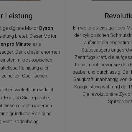
r Leistung
Revoluti
Ein weiteres einzigartiges 
tige digitale Motor
Dyson
der zyklonischen Schmutztr
leistung bietet. Dieser Motor
aufeinander abgestimm
en pro Minute
, eine
Staubsaugers angeordne
bsauger. Dank dieser enormen
Zentrifugalkraft, die aufge
kleinsten mikroskopischen
trennt, noch bevor sie den F
kellose Reinigung aller
sauber und durchlässig. Der
 zu harten Oberflächen.
Saugkraft unabhängig von de
Saugleistung während der Re
ell entwickelt, um wirklich
Die revolutionäre Zyklo
. Egal, ob Sie Teppiche,
Spitzenlei
ibt diesem hochmodernen
eine gründliche Reinigung
ig vom Bodenbelag.