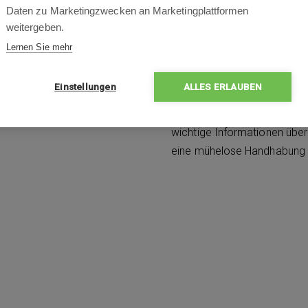
Daten zu Marketingzwecken an Marketingplattformen
Der kabellose Staubsauger
weitergeben.
ausgestattet, der
bis zu 12
Lernen Sie mehr
eine
Zentrifugalkraft von 
Laufzeit von
bis zu 60 Minu
Einstellungen
ALLES ERLAUBEN
99,97 %
aller Partikel ab
0,3
Oberflächen – von Hartböde
wichtige Informationen übe
eine mühelose Handhabung i