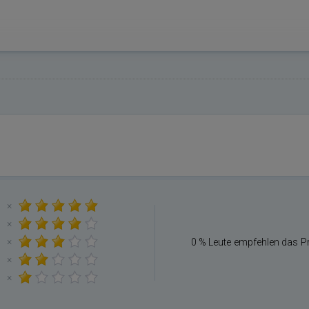
×
×
×
0 % Leute empfehlen das P
×
×