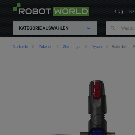
Blog
Be
KATEGORIE AUSWÄHLEN
Sie
Startseite
Zubehör
Stielsauger
Dyson
Bodenbürste F
sind
hier: