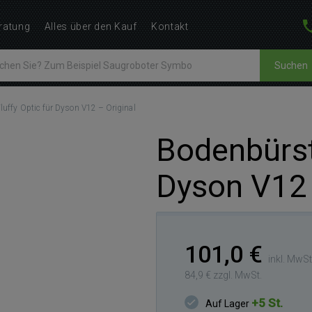
ratung
Alles über den Kauf
Kontakt
Suchen
luffy Optic für Dyson V12 – Original
Bodenbürste
Dyson V12 
101,0 €
inkl. MwSt
84,9 € zzgl. MwSt.
+5 St.
Auf Lager