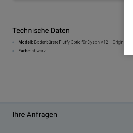
Technische Daten
Modell:
Bodenbürste Fluffy Optic für Dyson V12 – Original
Farbe:
shwarz
Ihre Anfragen