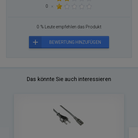
0
×
0 % Leute empfehlen das Produkt
BEWERTUNG HINZUFÜGEN
Das könnte Sie auch interessieren
Zurück
Nä